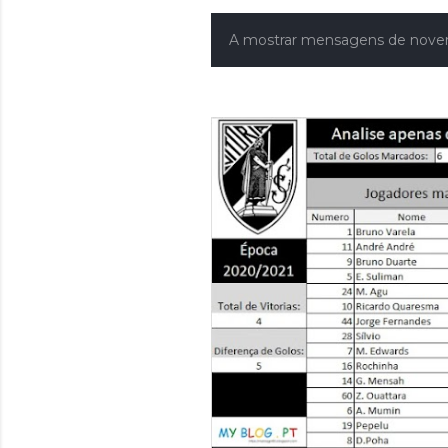
A mostrar mensagens de nove
M
e
n
s
a
g
e
n
s