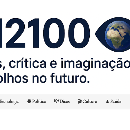
Avançar para o conteúdo principal
Tecnologia
🧠 Política
💡 Dicas
🎬 Cultura
🧘 Saúde