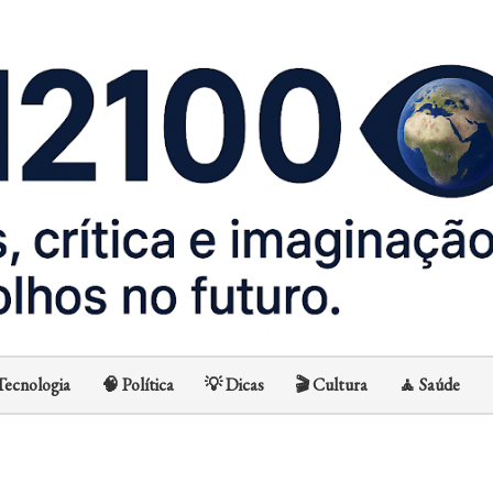
Avançar para o conteúdo principal
Tecnologia
🧠 Política
💡 Dicas
🎬 Cultura
🧘 Saúde