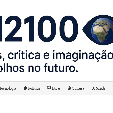
Avançar para o conteúdo principal
Tecnologia
🧠 Política
💡 Dicas
🎬 Cultura
🧘 Saúde