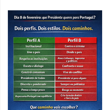
e
n
s
a
g
e
n
s