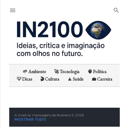
Avançar para o conteúdo principal
🌱 Ambiente
🚀 Tecnologia
🧠 Política
💡 Dicas
🎬 Cultura
🧘 Saúde
💼 Carreira
A mostrar mensagens de fevereiro 5, 2026
M
MOSTRAR TUDO