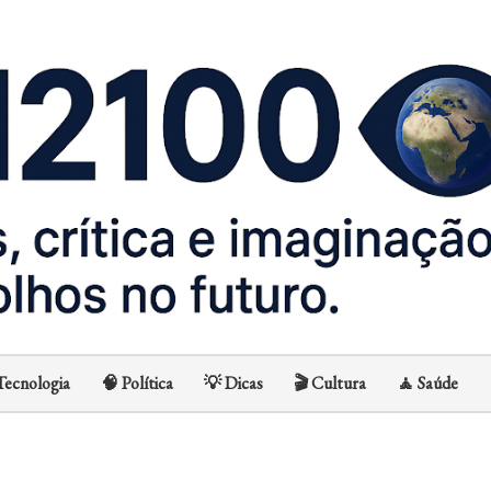
Avançar para o conteúdo principal
Tecnologia
🧠 Política
💡 Dicas
🎬 Cultura
🧘 Saúde